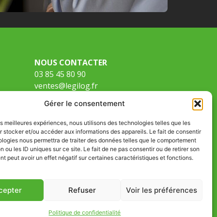
NOUS CONTACTER
03 85 45 80 90
ventes@legilog.fr
Démo & contact
Gérer le consentement
les meilleures expériences, nous utilisons des technologies telles que les
 stocker et/ou accéder aux informations des appareils. Le fait de consentir
ologies nous permettra de traiter des données telles que le comportement
n ou les ID uniques sur ce site. Le fait de ne pas consentir ou de retirer son
 peut avoir un effet négatif sur certaines caractéristiques et fonctions.
cepter
Refuser
Voir les préférences
Politique de confidentialité