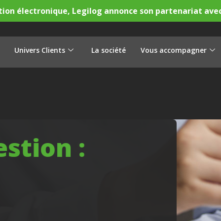
tion électronique, Legilog annonce son partenariat ave
Univers Clients
La société
Vous accompagner
gestion :