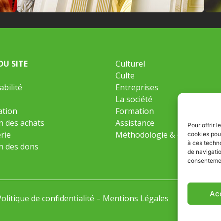
DU SITE
Culturel
Culte
bilité
Entreprises
La société
ation
Formation
n des achats
Assistance
Pour offrir 
erie
Méthodologie & expertise
cookies pour
à ces techn
n des dons
de navigatio
consentement
Ac
Politique de confidentialité
–
Mentions Légales