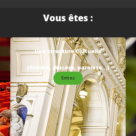
Vous êtes :
Une structure Cultuelle
(évêché, diocèse, paroisse…)
Entrez