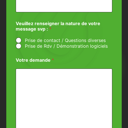
Veuillez renseigner la nature de votre
message svp :
*
Prise de contact / Questions diverses
Prise de Rdv / Démonstration logiciels
Votre demande
*