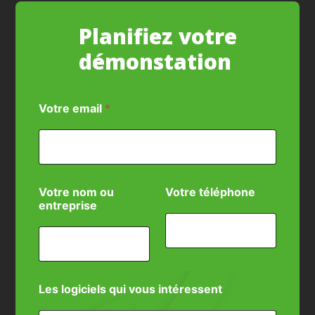
Planifiez votre
démonstation
Votre email
*
q
Votre nom ou
Votre téléphone
u
entreprise
i
s
v
p
Les logiciels qui vous intéressent