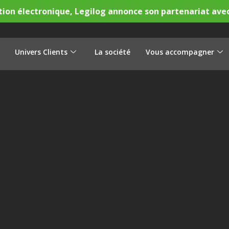
tion électronique, Legilog annonce son partenariat ave
Univers Clients
La société
Vous accompagner