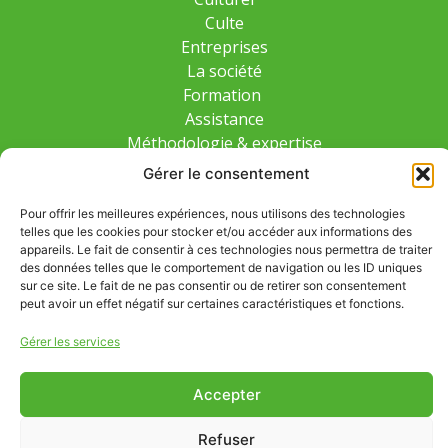
Culte
Entreprises
La société
Formation
Assistance
Méthodologie & expertise
Gérer le consentement
NOUS CONTACTER
03 85 45 80 90
Pour offrir les meilleures expériences, nous utilisons des technologies
ventes@legilog.fr
telles que les cookies pour stocker et/ou accéder aux informations des
appareils. Le fait de consentir à ces technologies nous permettra de traiter
Démo & contact
des données telles que le comportement de navigation ou les ID uniques
sur ce site. Le fait de ne pas consentir ou de retirer son consentement
peut avoir un effet négatif sur certaines caractéristiques et fonctions.
Gérer les services
© 2025, Legilog.
CGV
–
Politique de
Accepter
Tous droits réservés
confidentialité
–
Mentions
Légales
Refuser