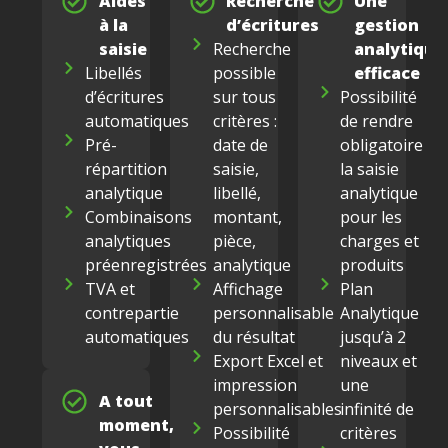
Aides
Recherche
Une
à la
d’écritures
gestion
saisie
Recherche
analytique
Libellés
possible
efficace
d’écritures
sur tous
Possibilité
automatiques
critères :
de rendre
Pré-
date de
obligatoire
répartition
saisie,
la saisie
analytique
libellé,
analytique
Combinaisons
montant,
pour les
analytiques
pièce,
charges et
préenregistrées
analytique
produits
TVA et
Affichage
Plan
contrepartie
personnalisable
Analytique
automatiques
du résultat
jusqu’à 2
Export Excel et
niveaux et
impression
une
A tout
personnalisables
infinité de
moment,
Possibilité
critères