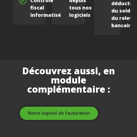
Contrôle
depuis
déductio
fiscal
tous nos
du solde
informatisé
logiciels
du relevé
bancaire
Découvrez aussi, en
module
complémentaire :
Notre logiciel de facturation