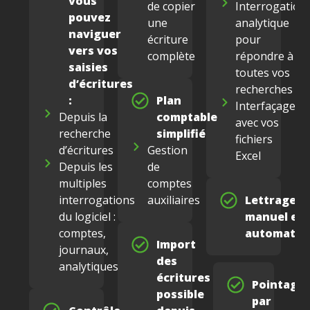
vous
de copier
Interrogation
pouvez
une
analytique
naviguer
écriture
pour
vers vos
complète
répondre à
saisies
toutes vos
d’écritures
recherches
:
Plan
Interfaçage
Depuis la
comptable
avec vos
recherche
simplifié
fichiers
d’écritures
Gestion
Excel
Depuis les
de
multiples
comptes
interrogations
auxiliaires
Lettrage
du logiciel :
manuel et
comptes,
automatiq
Import
journaux,
des
analytiques
écritures
Pointage
possible
par